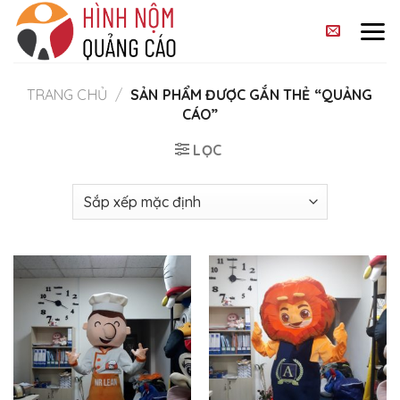
Skip
to
content
TRANG CHỦ
/
SẢN PHẨM ĐƯỢC GẮN THẺ “QUẢNG
CÁO”
LỌC