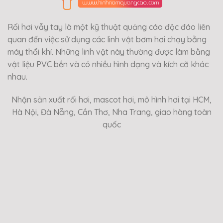
Rối hơi vẫy tay là một kỹ thuật quảng cáo độc đáo liên
quan đến việc sử dụng các linh vật bơm hơi chạy bằng
máy thổi khí. Những linh vật này thường được làm bằng
vật liệu PVC bền và có nhiều hình dạng và kích cỡ khác
nhau.
Nhận sản xuất rối hơi, mascot hơi, mô hình hơi tại HCM,
Hà Nội, Đà Nẵng, Cần Thơ, Nha Trang, giao hàng toàn
quốc