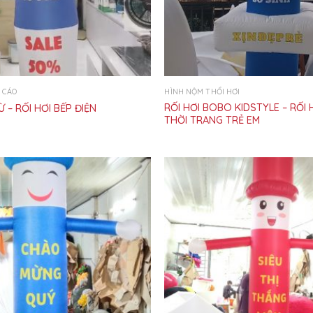
 CÁO
HÌNH NỘM THỔI HƠI
RỐI HƠI BOBO KIDSTYLE – RỐI
Ừ – RỐI HƠI BẾP ĐIỆN
THỜI TRANG TRẺ EM