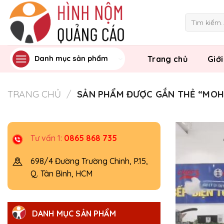
Skip
to
Tìm
kiếm:
content
Trang chủ
Giới
Danh mục sản phẩm
TRANG CHỦ
/
SẢN PHẨM ĐƯỢC GẮN THẺ “MOH
Tư vấn 1:
0865 868 735
698/4 Đường Trường Chinh, P.15,
Q. Tân Bình, HCM
DANH MỤC SẢN PHẨM