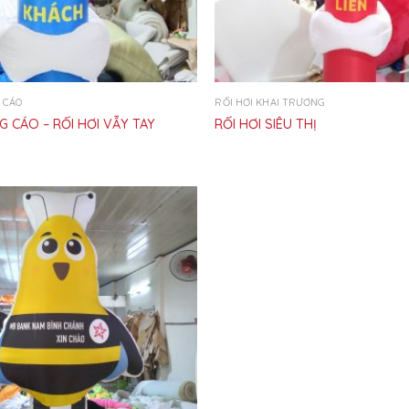
 CÁO
RỐI HƠI KHAI TRƯƠNG
G CÁO – RỐI HƠI VẪY TAY
RỐI HƠI SIÊU THỊ