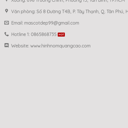
Văn phòng: Số 8 Đường T4B, P. Tây Thạnh, Q. Tân Phú,
Email: mascotdep99@gmail.com
Hotline 1: 0865868735
Website: www.hinhnomquangcao.com