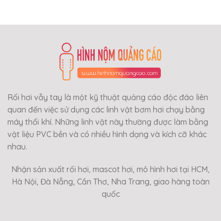
Rối hơi vẫy tay là một kỹ thuật quảng cáo độc đáo liên
quan đến việc sử dụng các linh vật bơm hơi chạy bằng
máy thổi khí. Những linh vật này thường được làm bằng
vật liệu PVC bền và có nhiều hình dạng và kích cỡ khác
nhau.
Nhận sản xuất rối hơi, mascot hơi, mô hình hơi tại HCM,
Hà Nội, Đà Nẵng, Cần Thơ, Nha Trang, giao hàng toàn
quốc