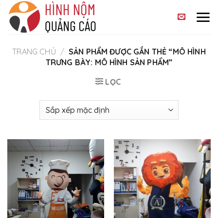
Skip
to
content
TRANG CHỦ
/
SẢN PHẨM ĐƯỢC GẮN THẺ “MÔ HÌNH
TRƯNG BÀY: MÔ HÌNH SẢN PHẨM”
LỌC