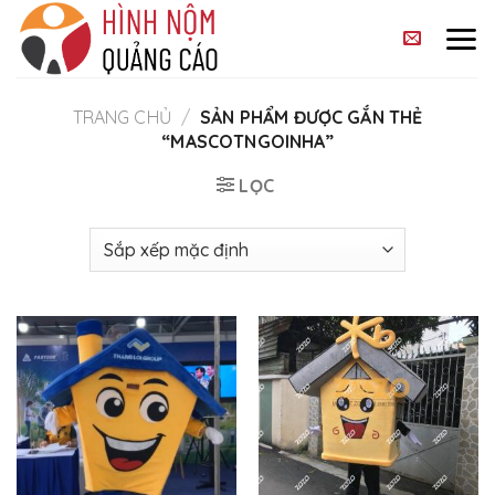
Skip
to
content
TRANG CHỦ
/
SẢN PHẨM ĐƯỢC GẮN THẺ
“MASCOTNGOINHA”
LỌC