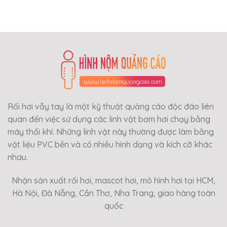
Rối hơi vẫy tay là một kỹ thuật quảng cáo độc đáo liên
quan đến việc sử dụng các linh vật bơm hơi chạy bằng
máy thổi khí. Những linh vật này thường được làm bằng
vật liệu PVC bền và có nhiều hình dạng và kích cỡ khác
nhau.
Nhận sản xuất rối hơi, mascot hơi, mô hình hơi tại HCM,
Hà Nội, Đà Nẵng, Cần Thơ, Nha Trang, giao hàng toàn
quốc