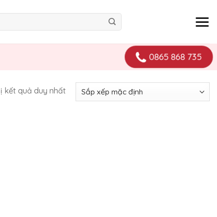
0865 868 735
hị kết quả duy nhất