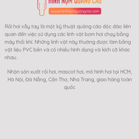
Rối hơi vẫy tay là một kỹ thuật quảng cáo độc đáo liên
quan đến việc sử dụng các linh vật bơm hơi chạy bằng
máy thổi khí. Những linh vật này thường được làm bằng
vật liệu PVC bền và có nhiều hình dạng và kích cỡ khác
nhau.
Nhận sản xuất rối hơi, mascot hơi, mô hình hơi tại HCM,
Hà Nội, Đà Nẵng, Cần Thơ, Nha Trang, giao hàng toàn
quốc