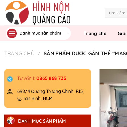
Skip
to
Tìm
kiếm:
content
Trang chủ
Giới
Danh mục sản phẩm
TRANG CHỦ
/
SẢN PHẨM ĐƯỢC GẮN THẺ “MA
Tư vấn 1:
0865 868 735
698/4 Đường Trường Chinh, P.15,
Q. Tân Bình, HCM
DANH MỤC SẢN PHẨM