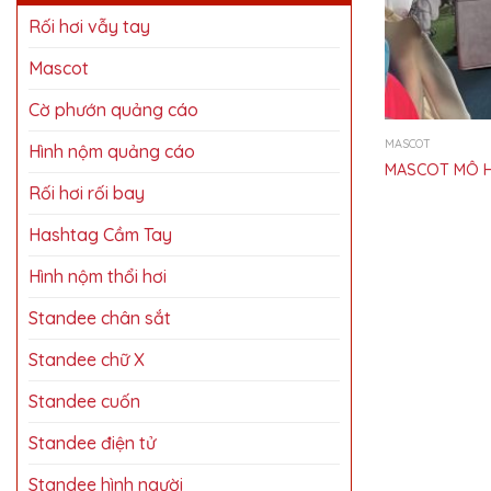
Rối hơi vẫy tay
Mascot
Cờ phướn quảng cáo
MASCOT
Hình nộm quảng cáo
MASCOT MÔ H
Rối hơi rối bay
Hashtag Cầm Tay
Hình nộm thổi hơi
Standee chân sắt
Standee chữ X
Standee cuốn
Standee điện tử
Standee hình người