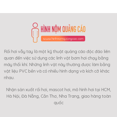
Rối hơi vẫy tay là một kỹ thuật quảng cáo độc đáo liên
quan đến việc sử dụng các linh vật bơm hơi chạy bằng
máy thổi khí. Những linh vật này thường được làm bằng
vật liệu PVC bền và có nhiều hình dạng và kích cỡ khác
nhau.
Nhận sản xuất rối hơi, mascot hơi, mô hình hơi tại HCM,
Hà Nội, Đà Nẵng, Cần Thơ, Nha Trang, giao hàng toàn
quốc