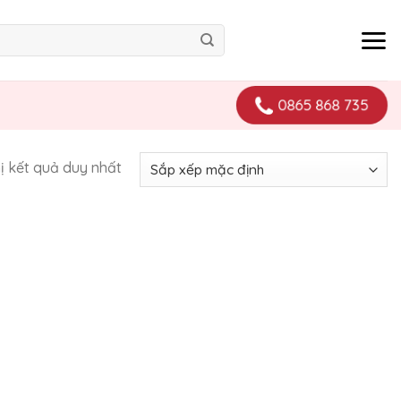
0865 868 735
hị kết quả duy nhất