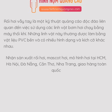
Rối hơi vẫy tay là một kỹ thuật quảng cáo độc đáo liên
quan đến việc sử dụng các linh vật bơm hơi chạy bằng
máy thổi khí. Những linh vật này thường được làm bằng
vật liệu PVC bền và có nhiều hình dạng và kích cỡ khác
nhau.
Nhận sản xuất rối hơi, mascot hơi, mô hình hơi tại HCM,
Hà Nội, Đà Nẵng, Cần Thơ, Nha Trang, giao hàng toàn
quốc