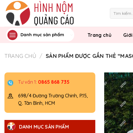
Skip
to
Tìm
kiếm:
content
Trang chủ
Giới
Danh mục sản phẩm
TRANG CHỦ
/
SẢN PHẨM ĐƯỢC GẮN THẺ “MAS
Tư vấn 1:
0865 868 735
698/4 Đường Trường Chinh, P.15,
Q. Tân Bình, HCM
DANH MỤC SẢN PHẨM