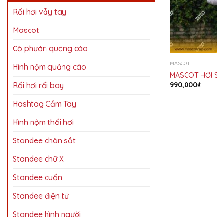
Rối hơi vẫy tay
Mascot
Cờ phướn quảng cáo
MASCOT
Hình nộm quảng cáo
MASCOT HƠI 
Rối hơi rối bay
990,000
₫
Hashtag Cầm Tay
Hình nộm thổi hơi
Standee chân sắt
Standee chữ X
Standee cuốn
Standee điện tử
Standee hình người