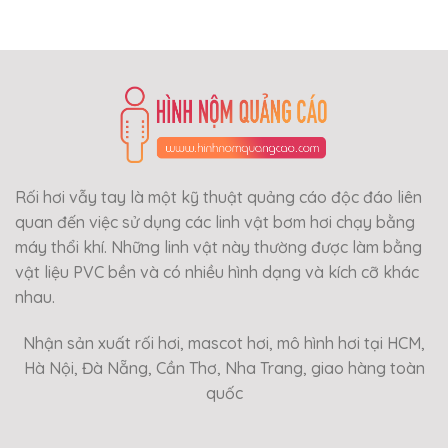
Rối hơi vẫy tay là một kỹ thuật quảng cáo độc đáo liên
quan đến việc sử dụng các linh vật bơm hơi chạy bằng
máy thổi khí. Những linh vật này thường được làm bằng
vật liệu PVC bền và có nhiều hình dạng và kích cỡ khác
nhau.
Nhận sản xuất rối hơi, mascot hơi, mô hình hơi tại HCM,
Hà Nội, Đà Nẵng, Cần Thơ, Nha Trang, giao hàng toàn
quốc