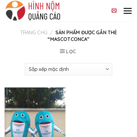
Skip
to
content
TRANG CHỦ
/
SẢN PHẨM ĐƯỢC GẮN THẺ
“MASCOTCONCA”
LỌC