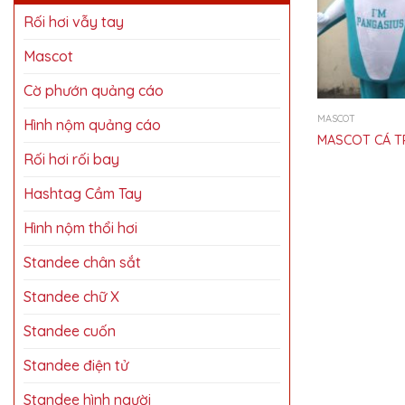
Rối hơi vẫy tay
Mascot
Cờ phướn quảng cáo
MASCOT
Hình nộm quảng cáo
MASCOT CÁ T
Rối hơi rối bay
Hashtag Cầm Tay
Hình nộm thổi hơi
Standee chân sắt
Standee chữ X
Standee cuốn
Standee điện tử
Standee hình người