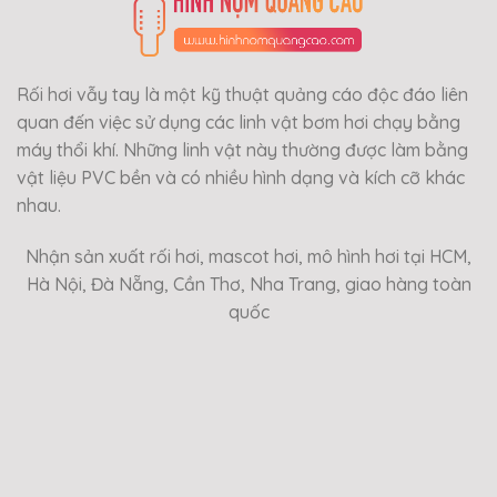
Rối hơi vẫy tay là một kỹ thuật quảng cáo độc đáo liên
quan đến việc sử dụng các linh vật bơm hơi chạy bằng
máy thổi khí. Những linh vật này thường được làm bằng
vật liệu PVC bền và có nhiều hình dạng và kích cỡ khác
nhau.
Nhận sản xuất rối hơi, mascot hơi, mô hình hơi tại HCM,
Hà Nội, Đà Nẵng, Cần Thơ, Nha Trang, giao hàng toàn
quốc