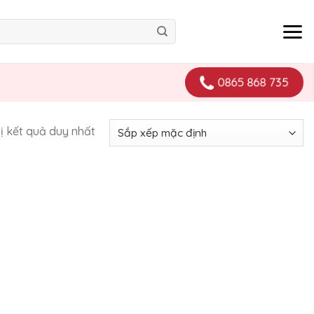
0865 868 735
hị kết quả duy nhất