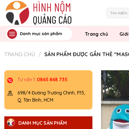
Skip
to
Tìm
kiếm:
content
Trang chủ
Giới
Danh mục sản phẩm
TRANG CHỦ
/
SẢN PHẨM ĐƯỢC GẮN THẺ “MA
Tư vấn 1:
0865 868 735
698/4 Đường Trường Chinh, P.15,
Q. Tân Bình, HCM
DANH MỤC SẢN PHẨM