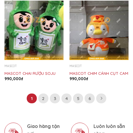
MASCOT
MASCOT
MASCOT CHAI RƯỢU SOJU
MASCOT CHIM CÁNH CỤT CAM
990,000
₫
990,000
₫
1
2
3
4
5
6
Giao hàng tận
Luôn luôn sẵn