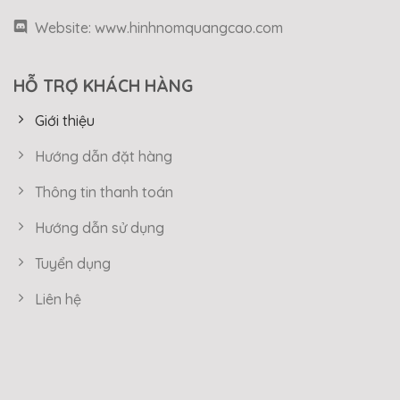
Website: www.hinhnomquangcao.com
HỖ TRỢ KHÁCH HÀNG
Giới thiệu
Hướng dẫn đặt hàng
Thông tin thanh toán
Hướng dẫn sử dụng
Tuyển dụng
Liên hệ