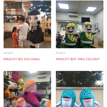
MASCOT
MASCOT
MASCOT BÒ GYU KAKU
MASCOT BÚT MÀU COLOKIT