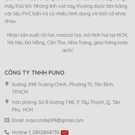
máy thổi khí. Những linh vật này thường được làm bằng
vật liệu PVC bền và có nhiều hình dạng và kích cỡ khác
nhau.
Nhận sản xuất rối hơi, mascot hơi, mô hình hơi tại HCM,
Hà Nội, Đà Nẵng, Cần Thơ, Nha Trang, giao hàng toàn
quốc
CÔNG TY TNHH PUNO
Xưởng: 698 Trường Chinh, Phường 15, Tân Bình,
TP.HCM
Văn phòng: Số 8 Đường T4B, P. Tây Thạnh, Q. Tân
Phú, HCM
Email: mascotdep99@gmail.com
Hotline 1: 0865868735