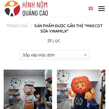
Skip
to
content
TRANG CHỦ
/
SẢN PHẨM ĐƯỢC GẮN THẺ “MASCOT
SỮA VINAMILK”
LỌC