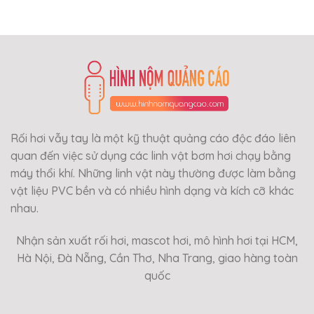
Rối hơi vẫy tay là một kỹ thuật quảng cáo độc đáo liên
quan đến việc sử dụng các linh vật bơm hơi chạy bằng
máy thổi khí. Những linh vật này thường được làm bằng
vật liệu PVC bền và có nhiều hình dạng và kích cỡ khác
nhau.
Nhận sản xuất rối hơi, mascot hơi, mô hình hơi tại HCM,
Hà Nội, Đà Nẵng, Cần Thơ, Nha Trang, giao hàng toàn
quốc