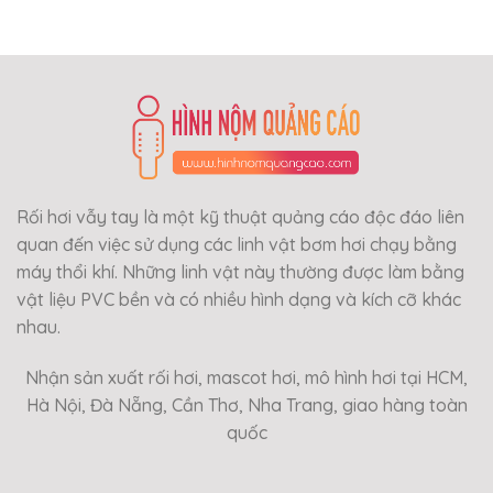
Rối hơi vẫy tay là một kỹ thuật quảng cáo độc đáo liên
quan đến việc sử dụng các linh vật bơm hơi chạy bằng
máy thổi khí. Những linh vật này thường được làm bằng
vật liệu PVC bền và có nhiều hình dạng và kích cỡ khác
nhau.
Nhận sản xuất rối hơi, mascot hơi, mô hình hơi tại HCM,
Hà Nội, Đà Nẵng, Cần Thơ, Nha Trang, giao hàng toàn
quốc