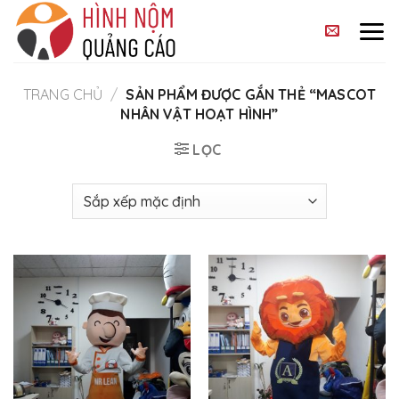
Skip
to
content
TRANG CHỦ
/
SẢN PHẨM ĐƯỢC GẮN THẺ “MASCOT
NHÂN VẬT HOẠT HÌNH”
LỌC