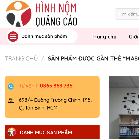
Skip
to
Tìm
kiếm:
content
Trang chủ
Giới
Danh mục sản phẩm
TRANG CHỦ
/
SẢN PHẨM ĐƯỢC GẮN THẺ “MAS
Tư vấn 1:
0865 868 735
698/4 Đường Trường Chinh, P.15,
Q. Tân Bình, HCM
DANH MỤC SẢN PHẨM