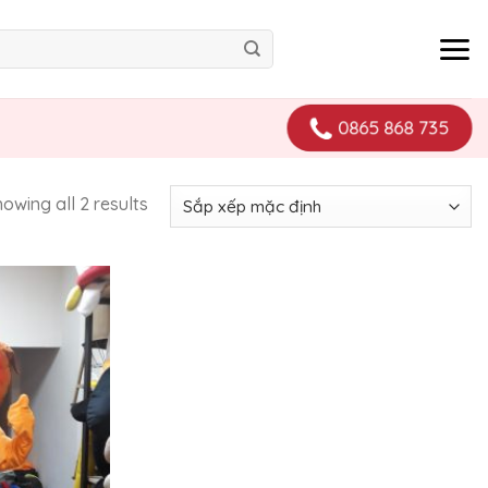
0865 868 735
owing all 2 results