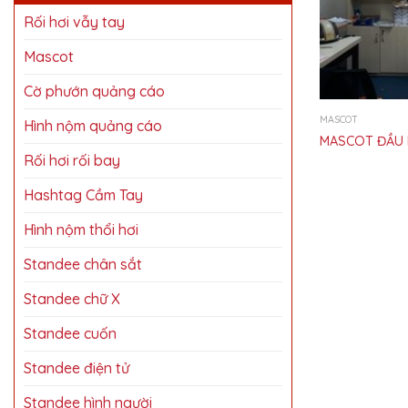
Rối hơi vẫy tay
Mascot
Cờ phướn quảng cáo
MASCOT
Hình nộm quảng cáo
MASCOT ĐẦU 
Rối hơi rối bay
Hashtag Cầm Tay
Hình nộm thổi hơi
Standee chân sắt
Standee chữ X
Standee cuốn
Standee điện tử
Standee hình người