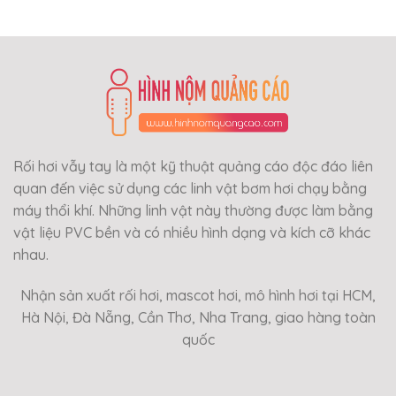
Rối hơi vẫy tay là một kỹ thuật quảng cáo độc đáo liên
quan đến việc sử dụng các linh vật bơm hơi chạy bằng
máy thổi khí. Những linh vật này thường được làm bằng
vật liệu PVC bền và có nhiều hình dạng và kích cỡ khác
nhau.
Nhận sản xuất rối hơi, mascot hơi, mô hình hơi tại HCM,
Hà Nội, Đà Nẵng, Cần Thơ, Nha Trang, giao hàng toàn
quốc