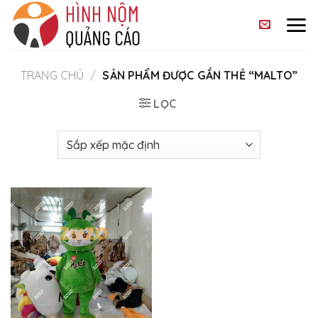
Skip
to
content
TRANG CHỦ
/
SẢN PHẨM ĐƯỢC GẮN THẺ “MALTO”
LỌC