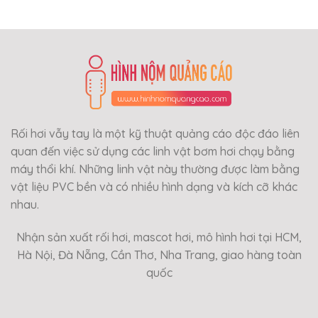
Rối hơi vẫy tay là một kỹ thuật quảng cáo độc đáo liên
quan đến việc sử dụng các linh vật bơm hơi chạy bằng
máy thổi khí. Những linh vật này thường được làm bằng
vật liệu PVC bền và có nhiều hình dạng và kích cỡ khác
nhau.
Nhận sản xuất rối hơi, mascot hơi, mô hình hơi tại HCM,
Hà Nội, Đà Nẵng, Cần Thơ, Nha Trang, giao hàng toàn
quốc