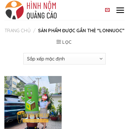
Skip
to
content
TRANG CHỦ
/
SẢN PHẨM ĐƯỢC GẮN THẺ “LONNUOC”
LỌC