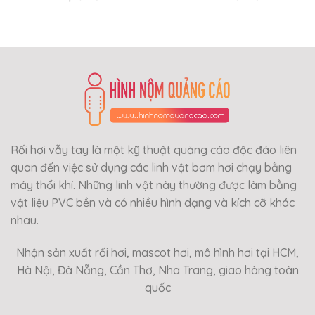
Rối hơi vẫy tay là một kỹ thuật quảng cáo độc đáo liên
quan đến việc sử dụng các linh vật bơm hơi chạy bằng
máy thổi khí. Những linh vật này thường được làm bằng
vật liệu PVC bền và có nhiều hình dạng và kích cỡ khác
nhau.
Nhận sản xuất rối hơi, mascot hơi, mô hình hơi tại HCM,
Hà Nội, Đà Nẵng, Cần Thơ, Nha Trang, giao hàng toàn
quốc