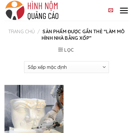
Skip
to
content
TRANG CHỦ
/
SẢN PHẨM ĐƯỢC GẮN THẺ “LÀM MÔ
HÌNH NHÀ BẰNG XỐP”
LỌC