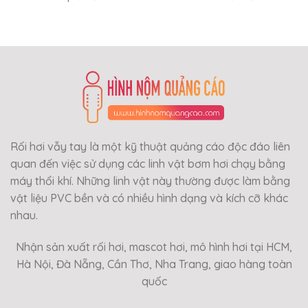
Rối hơi vẫy tay là một kỹ thuật quảng cáo độc đáo liên
quan đến việc sử dụng các linh vật bơm hơi chạy bằng
máy thổi khí. Những linh vật này thường được làm bằng
vật liệu PVC bền và có nhiều hình dạng và kích cỡ khác
nhau.
Nhận sản xuất rối hơi, mascot hơi, mô hình hơi tại HCM,
Hà Nội, Đà Nẵng, Cần Thơ, Nha Trang, giao hàng toàn
quốc