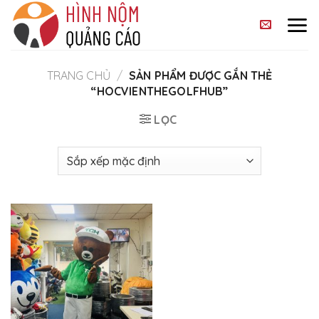
Skip
to
content
TRANG CHỦ
/
SẢN PHẨM ĐƯỢC GẮN THẺ
“HOCVIENTHEGOLFHUB”
LỌC