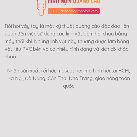
Rối hơi vẫy tay là một kỹ thuật quảng cáo độc đáo liên
quan đến việc sử dụng các linh vật bơm hơi chạy bằng
máy thổi khí. Những linh vật này thường được làm bằng
vật liệu PVC bền và có nhiều hình dạng và kích cỡ khác
nhau.
Nhận sản xuất rối hơi, mascot hơi, mô hình hơi tại HCM,
Hà Nội, Đà Nẵng, Cần Thơ, Nha Trang, giao hàng toàn
quốc