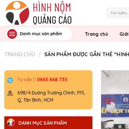
Skip
to
Tìm
kiếm:
content
Trang chủ
Giới
Danh mục sản phẩm
TRANG CHỦ
/
SẢN PHẨM ĐƯỢC GẮN THẺ “HI
Tư vấn 1:
0865 868 735
698/4 Đường Trường Chinh, P.15,
Q. Tân Bình, HCM
DANH MỤC SẢN PHẨM