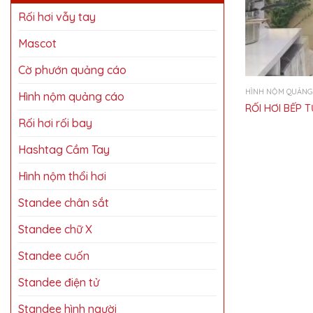
Rối hơi vẫy tay
Mascot
Cờ phướn quảng cáo
HÌNH NỘM QUẢNG
Hình nộm quảng cáo
RỐI HƠI BẾP T
Rối hơi rối bay
Hashtag Cầm Tay
Hình nộm thổi hơi
Standee chân sắt
Standee chữ X
Standee cuốn
Standee điện tử
Standee hình người