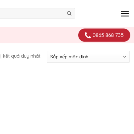
0865 868 735
hị kết quả duy nhất