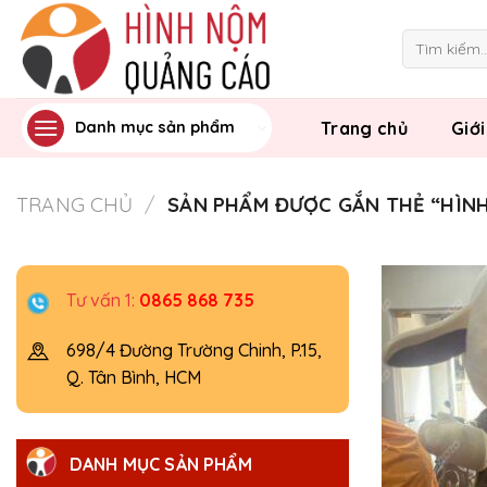
Skip
to
Tìm
kiếm:
content
Trang chủ
Giới
Danh mục sản phẩm
TRANG CHỦ
/
SẢN PHẨM ĐƯỢC GẮN THẺ “HÌN
Tư vấn 1:
0865 868 735
698/4 Đường Trường Chinh, P.15,
Q. Tân Bình, HCM
DANH MỤC SẢN PHẨM