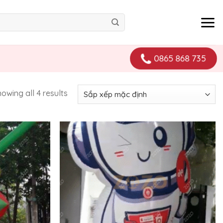
0865 868 735
owing all 4 results