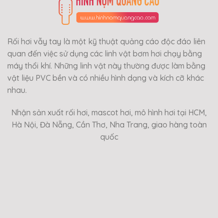
Rối hơi vẫy tay là một kỹ thuật quảng cáo độc đáo liên
quan đến việc sử dụng các linh vật bơm hơi chạy bằng
máy thổi khí. Những linh vật này thường được làm bằng
vật liệu PVC bền và có nhiều hình dạng và kích cỡ khác
nhau.
Nhận sản xuất rối hơi, mascot hơi, mô hình hơi tại HCM,
Hà Nội, Đà Nẵng, Cần Thơ, Nha Trang, giao hàng toàn
quốc