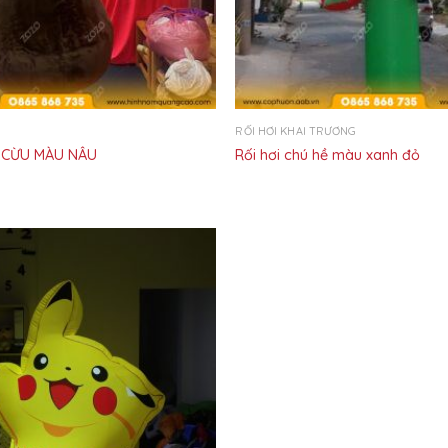
RỐI HƠI KHAI TRƯƠNG
CỪU MÀU NÂU
Rối hơi chú hề màu xanh đỏ