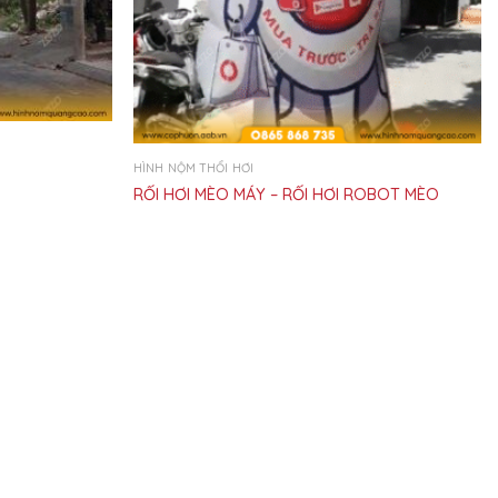
HÌNH NỘM THỔI HƠI
RỐI HƠI MÈO MÁY – RỐI HƠI ROBOT MÈO