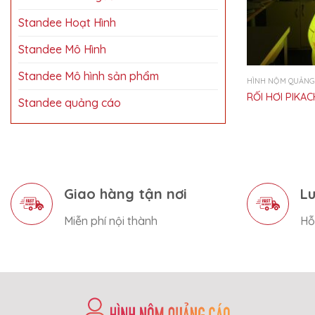
Standee Hoạt Hình
Standee Mô Hình
Standee Mô hình sản phẩm
HÌNH NỘM QUẢNG
RỐI HƠI PIKA
Standee quảng cáo
Giao hàng tận nơi
Lu
Miễn phí nội thành
Hỗ