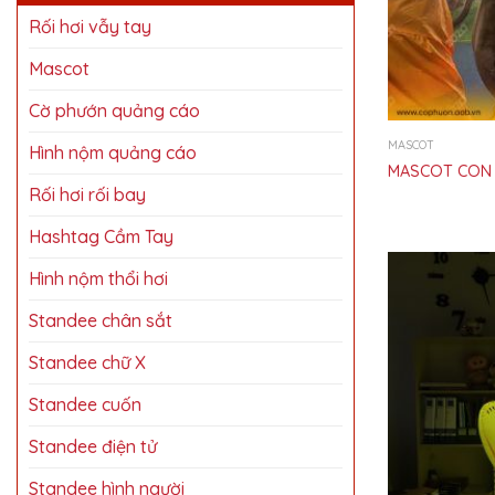
Rối hơi vẫy tay
Mascot
Cờ phướn quảng cáo
MASCOT
Hình nộm quảng cáo
MASCOT CON 
Rối hơi rối bay
Hashtag Cầm Tay
Hình nộm thổi hơi
Standee chân sắt
Standee chữ X
Standee cuốn
Standee điện tử
Standee hình người