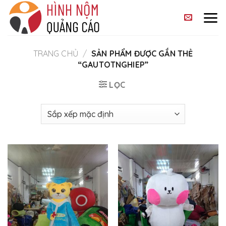
Skip
to
content
TRANG CHỦ
/
SẢN PHẨM ĐƯỢC GẮN THẺ
“GAUTOTNGHIEP”
LỌC