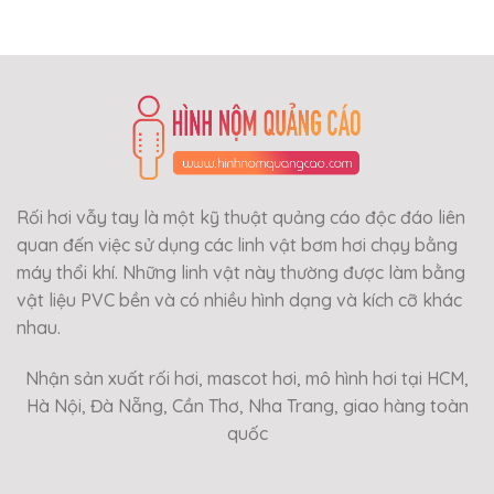
Rối hơi vẫy tay là một kỹ thuật quảng cáo độc đáo liên
quan đến việc sử dụng các linh vật bơm hơi chạy bằng
máy thổi khí. Những linh vật này thường được làm bằng
vật liệu PVC bền và có nhiều hình dạng và kích cỡ khác
nhau.
Nhận sản xuất rối hơi, mascot hơi, mô hình hơi tại HCM,
Hà Nội, Đà Nẵng, Cần Thơ, Nha Trang, giao hàng toàn
quốc