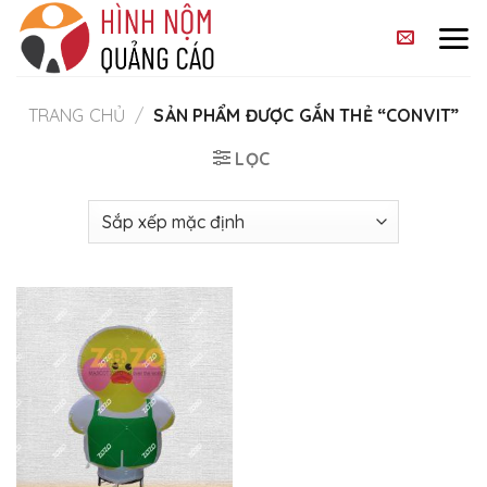
Skip
to
content
TRANG CHỦ
/
SẢN PHẨM ĐƯỢC GẮN THẺ “CONVIT”
LỌC