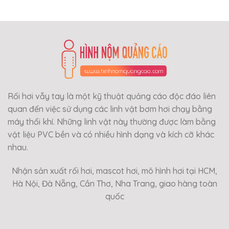
Rối hơi vẫy tay là một kỹ thuật quảng cáo độc đáo liên
quan đến việc sử dụng các linh vật bơm hơi chạy bằng
máy thổi khí. Những linh vật này thường được làm bằng
vật liệu PVC bền và có nhiều hình dạng và kích cỡ khác
nhau.
Nhận sản xuất rối hơi, mascot hơi, mô hình hơi tại HCM,
Hà Nội, Đà Nẵng, Cần Thơ, Nha Trang, giao hàng toàn
quốc