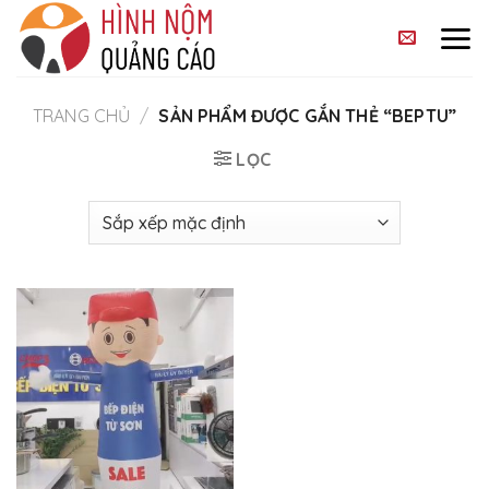
Skip
to
content
TRANG CHỦ
/
SẢN PHẨM ĐƯỢC GẮN THẺ “BEPTU”
LỌC