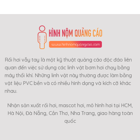
Rối hơi vẫy tay là một kỹ thuật quảng cáo độc đáo liên
quan đến việc sử dụng các linh vật bơm hơi chạy bằng
máy thổi khí. Những linh vật này thường được làm bằng
vật liệu PVC bền và có nhiều hình dạng và kích cỡ khác
nhau.
Nhận sản xuất rối hơi, mascot hơi, mô hình hơi tại HCM,
Hà Nội, Đà Nẵng, Cần Thơ, Nha Trang, giao hàng toàn
quốc