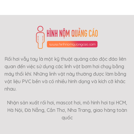
Rối hơi vẫy tay là một kỹ thuật quảng cáo độc đáo liên
quan đến việc sử dụng các linh vật bơm hơi chạy bằng
máy thổi khí. Những linh vật này thường được làm bằng
vật liệu PVC bền và có nhiều hình dạng và kích cỡ khác
nhau.
Nhận sản xuất rối hơi, mascot hơi, mô hình hơi tại HCM,
Hà Nội, Đà Nẵng, Cần Thơ, Nha Trang, giao hàng toàn
quốc