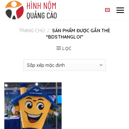
Skip
to
content
TRANG CHỦ
/
SẢN PHẨM ĐƯỢC GẮN THẺ
“BDSTHANGLOI”
LỌC