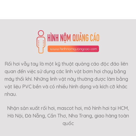
Rối hơi vẫy tay là một kỹ thuật quảng cáo độc đáo liên
quan đến việc sử dụng các linh vật bơm hơi chạy bằng
máy thổi khí. Những linh vật này thường được làm bằng
vật liệu PVC bền và có nhiều hình dạng và kích cỡ khác
nhau.
Nhận sản xuất rối hơi, mascot hơi, mô hình hơi tại HCM,
Hà Nội, Đà Nẵng, Cần Thơ, Nha Trang, giao hàng toàn
quốc