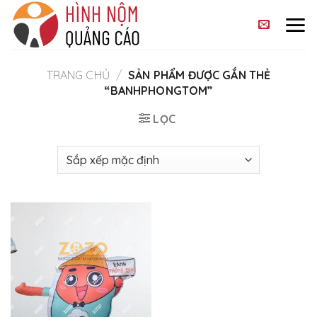
Skip
to
content
TRANG CHỦ
/
SẢN PHẨM ĐƯỢC GẮN THẺ
“BANHPHONGTOM”
LỌC