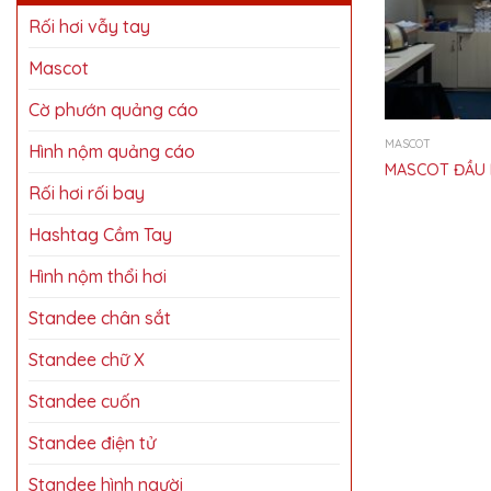
Rối hơi vẫy tay
Mascot
Cờ phướn quảng cáo
MASCOT
Hình nộm quảng cáo
MASCOT ĐẦU 
Rối hơi rối bay
Hashtag Cầm Tay
Hình nộm thổi hơi
Standee chân sắt
Standee chữ X
Standee cuốn
Standee điện tử
Standee hình người