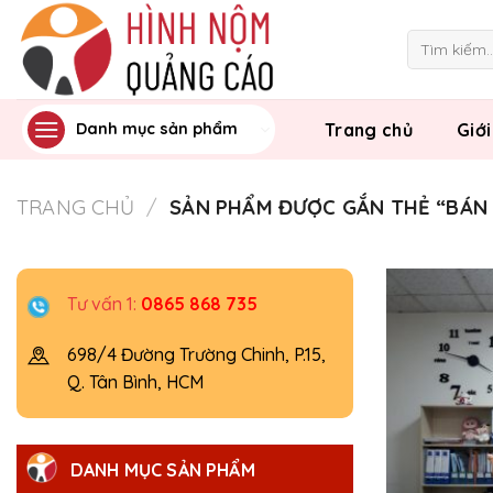
Skip
to
Tìm
kiếm:
content
Trang chủ
Giới
Danh mục sản phẩm
TRANG CHỦ
/
SẢN PHẨM ĐƯỢC GẮN THẺ “BÁN 
Tư vấn 1:
0865 868 735
698/4 Đường Trường Chinh, P.15,
Q. Tân Bình, HCM
DANH MỤC SẢN PHẨM