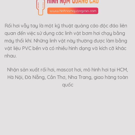
Rối hơi vẫy tay là một kỹ thuật quảng cáo độc đáo liên
quan đến việc sử dụng các linh vật bơm hơi chạy bằng
máy thổi khí. Những linh vật này thường được làm bằng
vật liệu PVC bền và có nhiều hình dạng và kích cỡ khác
nhau.
Nhận sản xuất rối hơi, mascot hơi, mô hình hơi tại HCM,
Hà Nội, Đà Nẵng, Cần Thơ, Nha Trang, giao hàng toàn
quốc