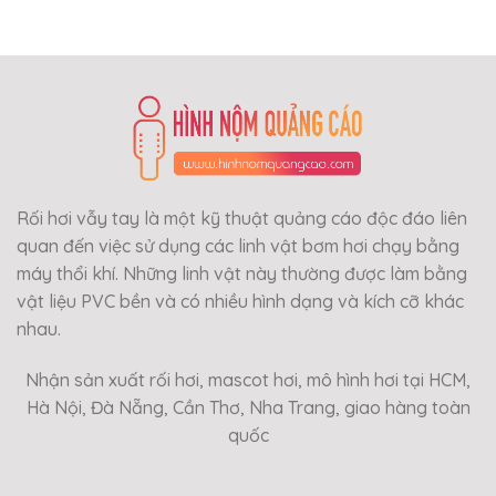
Rối hơi vẫy tay là một kỹ thuật quảng cáo độc đáo liên
quan đến việc sử dụng các linh vật bơm hơi chạy bằng
máy thổi khí. Những linh vật này thường được làm bằng
vật liệu PVC bền và có nhiều hình dạng và kích cỡ khác
nhau.
Nhận sản xuất rối hơi, mascot hơi, mô hình hơi tại HCM,
Hà Nội, Đà Nẵng, Cần Thơ, Nha Trang, giao hàng toàn
quốc