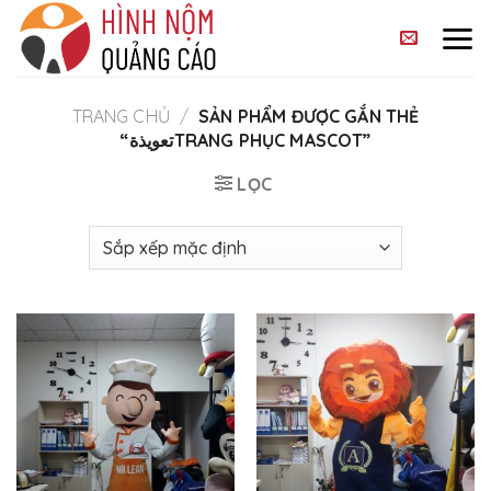
Skip
to
content
TRANG CHỦ
/
SẢN PHẨM ĐƯỢC GẮN THẺ
“تعويذةTRANG PHỤC MASCOT”
LỌC