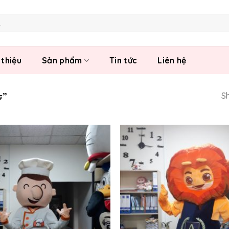
 thiệu
Sản phẩm
Tin tức
Liên hệ
SẢN PHẨM ĐƯỢC GẮN THẺ “تعويذة”
Sh