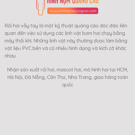
Rối hơi vẫy tay là một kỹ thuật quảng cáo độc đáo liên
quan đến việc sử dụng các linh vật bơm hơi chạy bằng
máy thổi khí. Những linh vật này thường được làm bằng
vật liệu PVC bền và có nhiều hình dạng và kích cỡ khác
nhau.
Nhận sản xuất rối hơi, mascot hơi, mô hình hơi tại HCM,
Hà Nội, Đà Nẵng, Cần Thơ, Nha Trang, giao hàng toàn
quốc