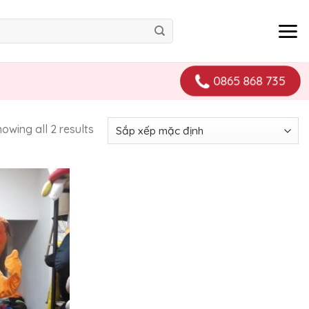
0865 868 735
owing all 2 results