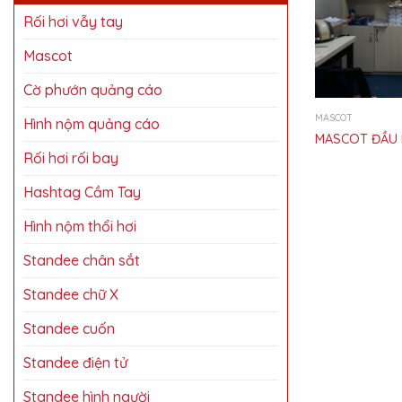
Rối hơi vẫy tay
Mascot
Cờ phướn quảng cáo
MASCOT
Hình nộm quảng cáo
MASCOT ĐẦU 
Rối hơi rối bay
Hashtag Cầm Tay
Hình nộm thổi hơi
Standee chân sắt
Standee chữ X
Standee cuốn
Standee điện tử
Standee hình người