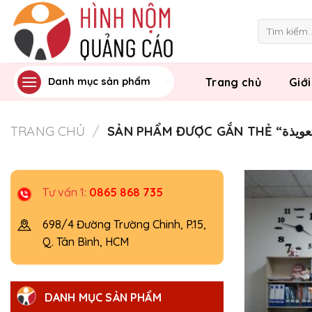
Skip
to
Tìm
kiếm:
content
Trang chủ
Giới
Danh mục sản phẩm
TRANG CHỦ
/
Tư vấn 1:
0865 868 735
698/4 Đường Trường Chinh, P.15,
Q. Tân Bình, HCM
DANH MỤC SẢN PHẨM