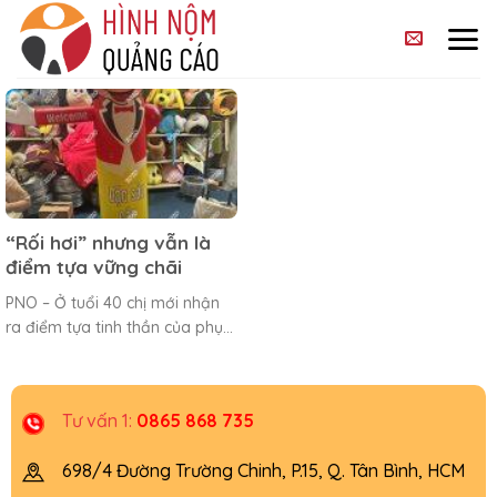
Skip
to
content
“Rối hơi” nhưng vẫn là
điểm tựa vững chãi
PNO – Ở tuổi 40 chị mới nhận
ra điểm tựa tinh thần của phụ...
Tư vấn 1:
0865 868 735
698/4 Đường Trường Chinh, P.15, Q. Tân Bình, HCM